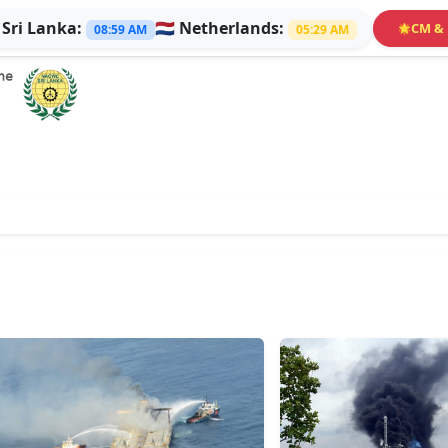

Sri Lanka:
🇳🇱
Netherlands:
CM & 
🌟
08:59 AM
05:29 AM