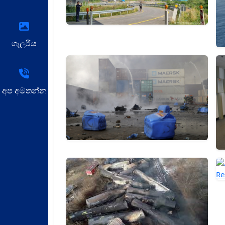
ගැලරිය
අප අමතන්න