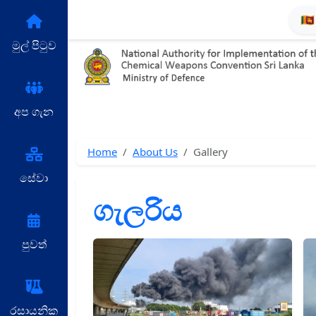
🇱
මුල් පිටුව
අප ගැන
Home
About Us
Gallery
සේවා
ගැලරිය
පුවත්
රසායනික