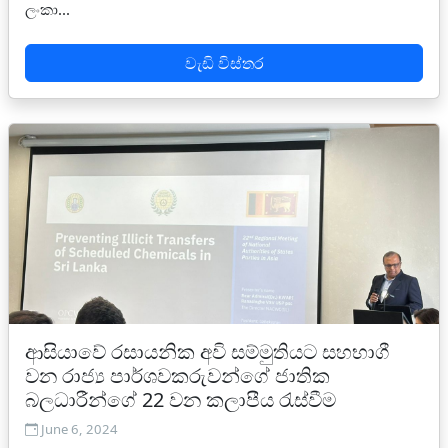
ලංකා...
වැඩි විස්තර
ආසියාවේ රසායනික අවි සම්මුතියට සහභාගී
වන රාජ්‍ය පාර්ශවකරුවන්ගේ ජාතික
බලධාරීන්ගේ 22 වන කලාපීය රැස්වීම
June 6, 2024