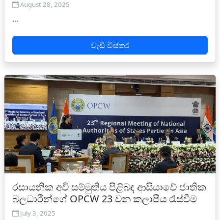
August 28, 2025
...
වැඩි විස්තර
රසායනික අවි සම්මුතිය පිළිබඳ ආසියාවේ ජාතික
බලධාරීන්ගේ OPCW 23 වන කලාපීය රැස්වීම
July 3, 2025