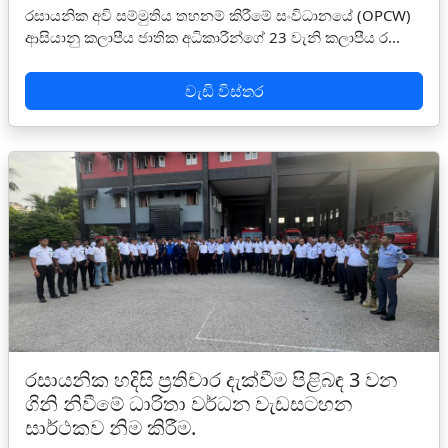
රසායනික අවි සම්මුතිය තහනම් කිරීමේ සංවිධානයේ (OPCW)
ආසියානු කලාපීය ජාතික අධිකාරීන්ගේ 23 වැනි කලාපීය ර...
වැඩි විස්තර
රසායනික හදිසි ප්‍රතිචාර දැක්වීම පිළිබඳ 3 වන
ගිනි නිවීමේ ධාරිතා වර්ධන වැඩසටහන
සාර්ථකව නිම කිරීම.