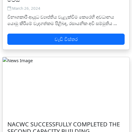
March 26, 2024
විනාශකාරී ආයුධ ව්‍යාප්තිය වැළැක්වීම කෙරෙහි අවධානය
යොමු කිරීමේ වැදගත්කම පිළිබඳ, රසායනික අවි සම්මුතිය ...
වැඩි විස්තර
NACWC SUCCESSFULLY COMPLETED THE
SECOND CAPACITY BUILDING