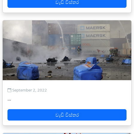
වැඩි විස්තර
September 2, 2022
...
වැඩි විස්තර