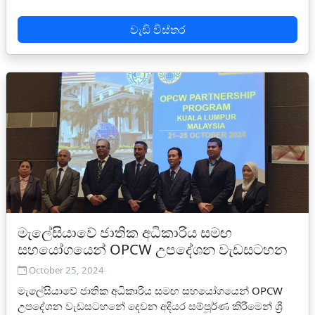
වැඩි විස්තර
මැලේසියාවේ ජාතික අධිකාරිය සමඟ
සහයෝගයෙන් OPCW උපදේශන වැඩසටහන
October 25, 2024
මැලේසියාවේ ජාතික අධිකාරිය සමඟ සහයෝගයෙන් OPCW
උපදේශන වැඩසටහනේ දෙවන අදියර සම්පූර්ණ කිරීමෙන් ශ්‍රී