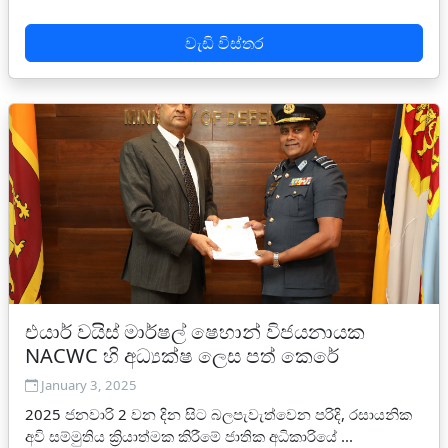
වැඩි විස්තර
එයාර් වයිස් මාර්ෂල් ෂෙහාන් විජයනායක
NACWC හි අධ්‍යක්ෂ ලෙස පත් කෙරේ
January 3, 2025
2025 ජනවාරි 2 වන දින සිට බලපැවැත්වෙන පරිදි, රසායනික
අවි සම්මුතිය ක්‍රියාත්මක කිරීමේ ජාතික අධිකාරියේ ...