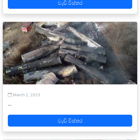
වැඩි විස්තර
March 2, 2023
...
වැඩි විස්තර