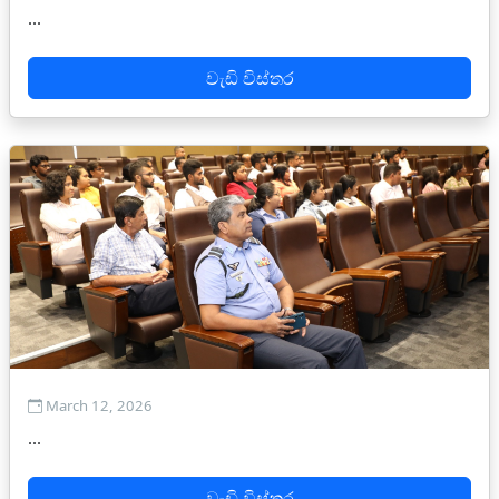
...
වැඩි විස්තර
March 12, 2026
...
වැඩි විස්තර