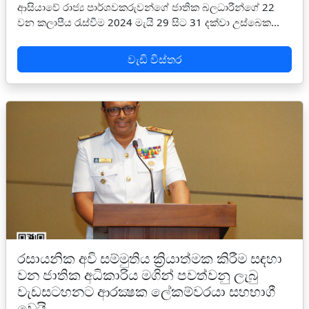
ආසියාවේ රාජ්‍ය පාර්ශවකරුවන්ගේ ජාතික බලධාරීන්ගේ 22
වන කලාපීය රැස්වීම 2024 මැයි 29 සිට 31 දක්වා උස්බෙක...
වැඩි විස්තර
රසායනික අවි සම්මුතිය ක්‍රියාත්මක කිරීම සඳහා
වන ජාතික අධිකාරිය මගින් පවත්වනු ලැබු
වැඩසටහනට ආරක්‍ෂක ලේකම්වරයා සහභාගී
වෙයි