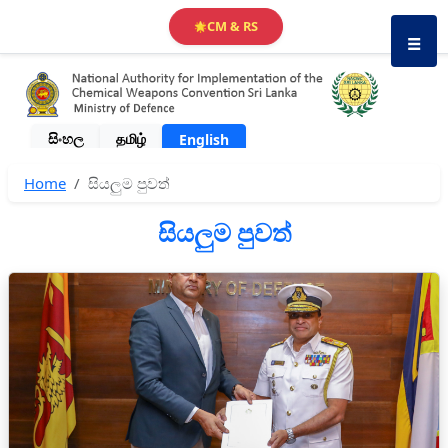
CM & RS
🌟
☰
සිංහල
தமிழ்
English
Home
සියලුම පුවත්
සියලුම පුවත්